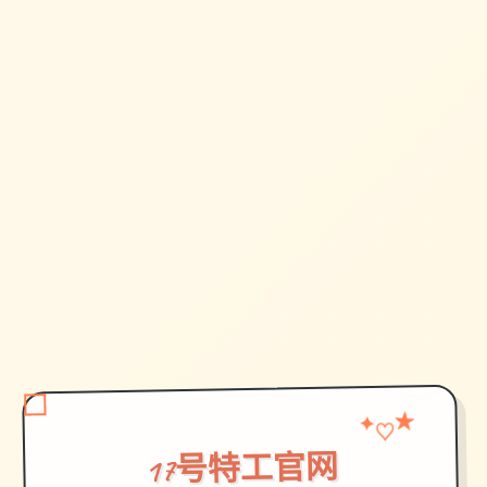
★
✦
♡
17号特工官网