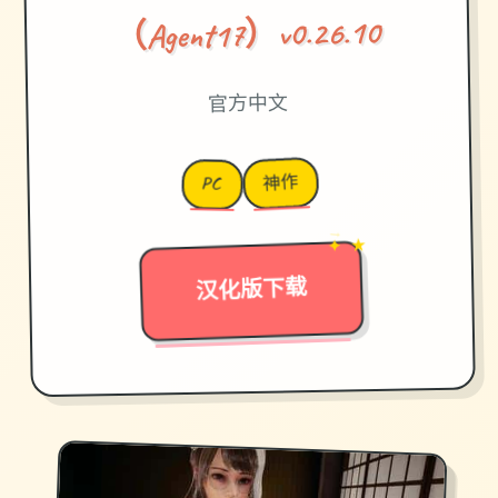
（Agent17）v0.26.10
官方中文
神作
PC
✦ ★
→
汉化版下载