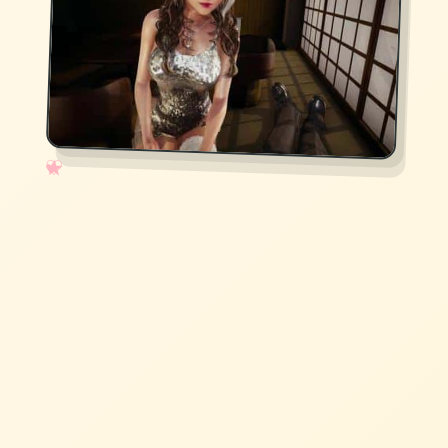
✧
♡
★
♥