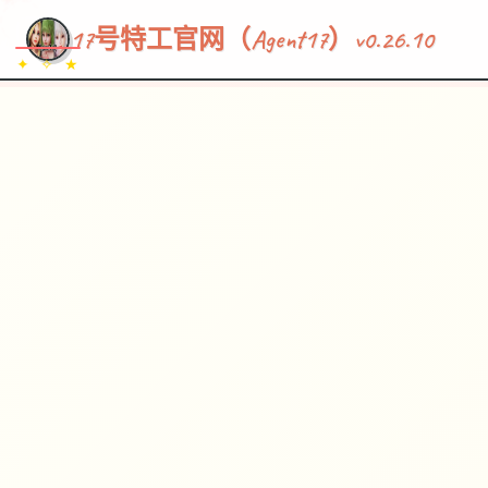
~~~
★
♡
✦
✧
♥
~
→
↗
17号特工官网（Agent17）v0.26.10
✦ ✧ ★