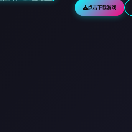
点击下载游戏