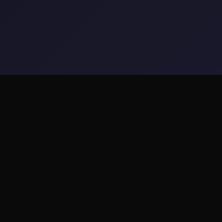
🌙 game介绍