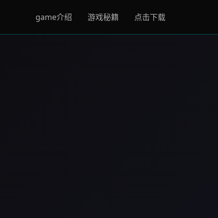
game介绍
游戏秘籍
点击下载