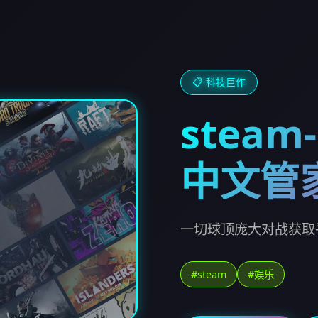
📋 科技巨作
stea
中文管
一切球顶庞大对战获取
#steam
#娱乐