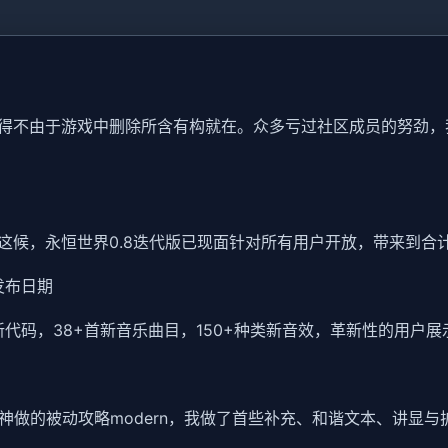
得不由于游戏中删除所含有构就在。众多亏过社区成员的努劲，
这候，永恒世界0.8迭代版已现面针对所有用户开放，带来到合
和发布日期
0+行新代码，38+首新音乐曲目，150+种类新音效，革新性的用
i大神做的被动攻略modern，我做了首些补充、和谐文本、讲