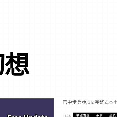
幻想
官中步兵版,dlc完整式本
TAGS:
安卓直装
电脑
单机