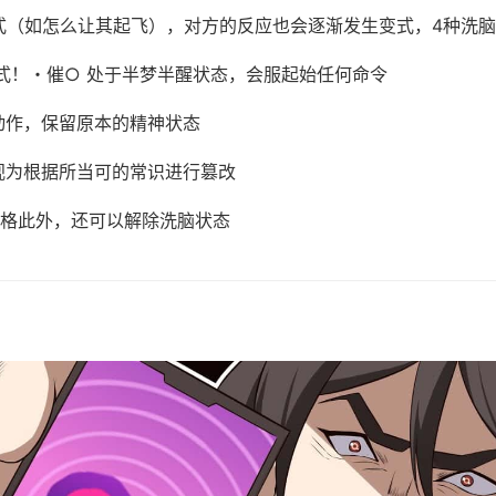
式（如怎么让其起飞），对方的反应也会逐渐发生变式，4种洗
式！・催○ 处于半梦半醒状态，会服起始任何命令
动作，保留原本的精神状态
视为根据所当可的常识进行篡改
格此外，还可以解除洗脑状态