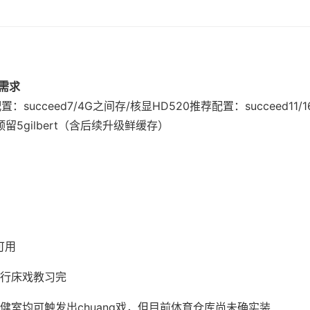
置需求
置​
​：succeed7/4G之间存/核显HD520
​推荐配置​
​：succeed11
预留5gilbert（含后续升级鲜缓存）
可用
行床戏教习完
健室均可触发出chuang戏，但目前体育仓库尚未确实装