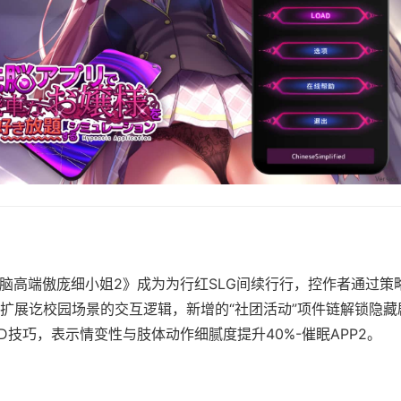
洗脑高端傲庞细小姐2》成为为行红SLG间续行行，控作者通过策
扩展讫校园场景的交互逻辑，新增的“社团活动”项件链解锁隐藏
er2D技巧，表示情变性与肢体动作细腻度提升40%-催眠APP2。