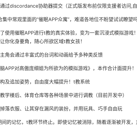
过discordance协助器提交（正式版发布前仅限支援者访问,自
合集中常观里面的“催眠APP众寓”，难道各地位不盼望试试瞭望
了使用催眠APP进行t教的真实体验，变为一套沉浸式模拟游戏
让你化身要角，随心所欲区域t教女孩！
主角会通过丰富式的台词和动画给予多种类反馈
脑APP对高傲庞细姐为所欲为的模拟游戏》，本作合计面提升！
构及追加姿势，自由度大幅提升！t教系统
教学楼后、体育仓库等各种场景中进行调教（目前开发中）
掉落衣服、让其穿在漏风的装扮，并用玩具、巧手自由玩
期间的记忆，t教环节终止。即使记忆被消除，随着逐渐被开发，