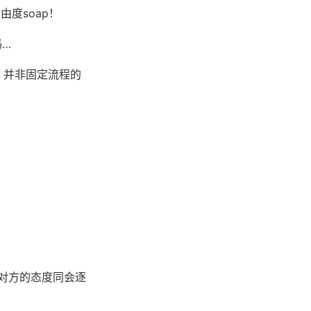
由度soap！
吗…
！并非固定流程的
对方的态度同会逐