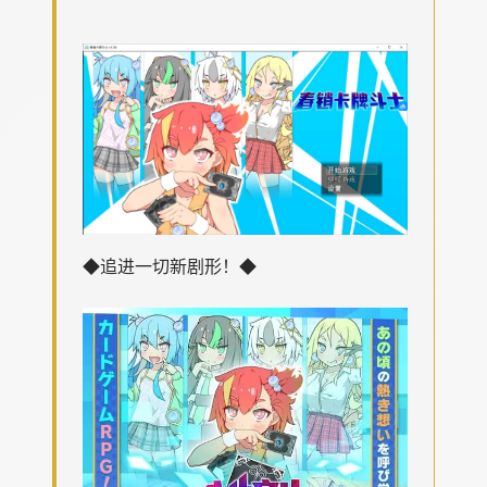
◆追进一切新剧形！◆