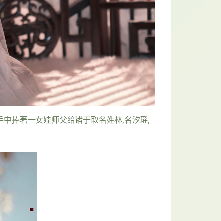
手中捧著一女娃师父给诸于取名姓林,名汐瑶,