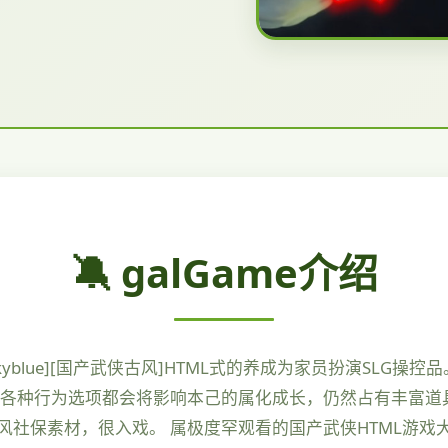
🔕 galGame介绍
eepskyblue][国产武侠古风]HTML式的养成为家员扮演S
 各种行为选项都会将影响本己的属化成长，仍然占有丰富道具
保素材，很入戏。 属极度罕观看的国产武侠HTML游戏大作