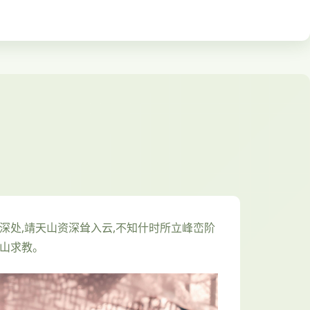
深处,靖天山资深耸入云,不知什时所立峰峦阶
上山求教。