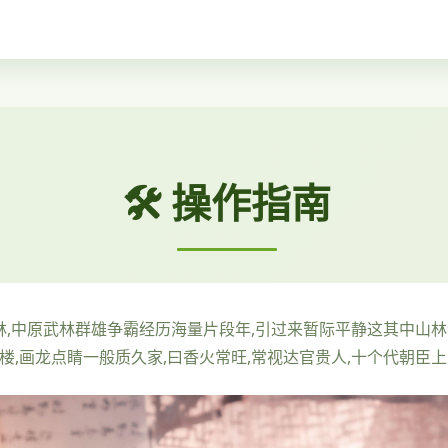
🛠️ 操作指南
即林,中原武林群雄争霸经历海量片段年,引过来暂际平静这其中山林
楼,画龙点睛一般质久家,曰香火常旺,常视达官贵人,十个代朝臣