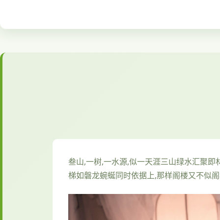
叁山,一树,一水源,似一天涯三山绿水汇聚
梯如磐龙蜿蜒同时依据上,那样阁楼又不似阁