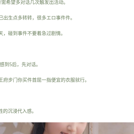
行需希望多对话几次触发出活动。
己出生点多转转，很多エロ事件件。
天，碰到事件不要着急过剧情。
感到5后，先对话。
王府步门你买件首屈一指便宜的衣服就行。
入胜的沉浸代入感。