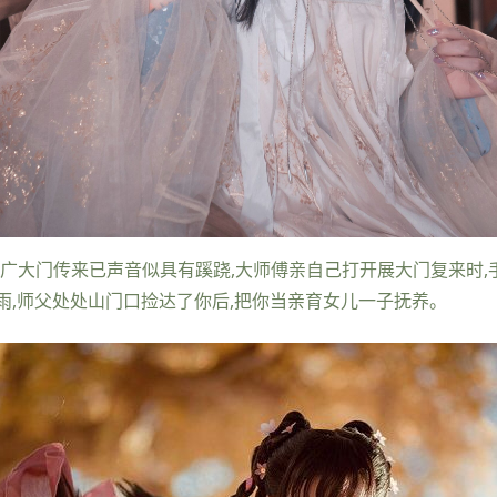
阁广大门传来已声音似具有蹊跷,大师傅亲自己打开展大门复来时,
雨,师父处处山门口捡达了你后,把你当亲育女儿一子抚养。