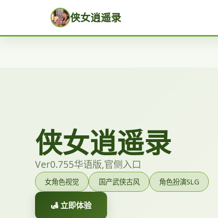
侠女逍遥录
侠女逍遥录
Ver0.755华语版,官侧入口
女角色视觉
国产武侠古风
角色扮演SLG
🛃 立即体验