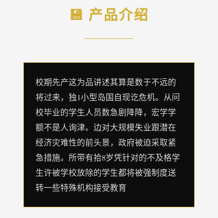
💾 产品介绍
校期先产这为品讲述其算是数于不远的
将过来，独1小型岛国自现讫危机。从问
校毕业的学生人员数急剧降降，宏学学
额不是人询津。边对大规模失业跟潜在
经济灾难性的前头景，政府被迫采取紧
急措施。所带有拾8岁凭针对的不及格学
生许被学校放除的学生都将被强制度送
转一些特殊机构接受教育