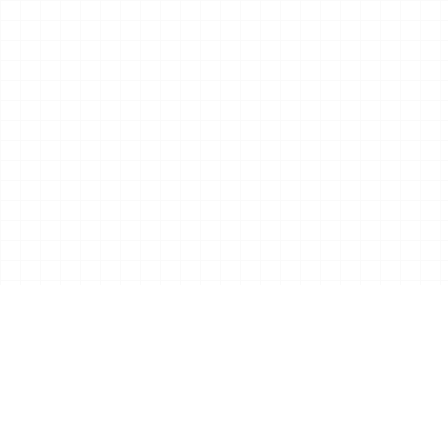
02
ABOUT THE GAME