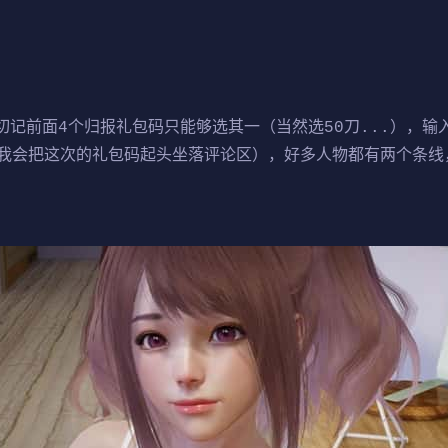
前面4个归报礼包码只能够选其一（当然选50刀...），输
我会把这次的礼包码起头坐落评论区），好多人物都有两个条线