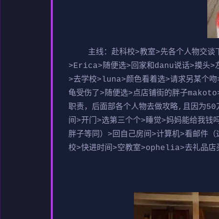
主线：赴科校>教室>先各个人物交谈下>
>Erica>随便选>回家和danu说话>摸
>去学校>luna>颜色看着选>请求另某个吻
龟受伤了>随便选>点店铺街的胖子makoto
职责，后面部各个人物去做攻略,且因为50刀
间>开门>选第三个个>睡觉>妈妈能给我
胖子等同）>回自己房间>计算机>看邮件（这个
校>快进时间>空教室>ophelia>去礼品