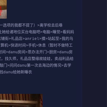
一选项的我都不提了）>离学校去后巷
n>让她给诸地位买台电脑吧>电脑>睡觉>看妈妈
铺街>礼品店>anriel>摸>站起至>我的乌
点计算机>快进时间>手机>休息（暂时不做特工
danu房间>思办法开门>厨房>danu房
室，找久师，礼品店整缘故娃娃，卖战利品给
>敲门>问问danu第一次去海边的情况>去学
找danu给她新睡衣