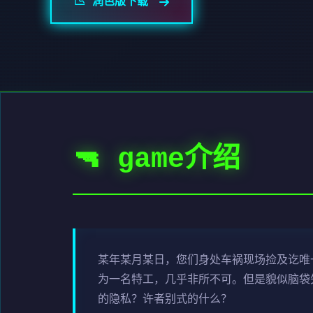
📉 润色版下载
🔫 game介绍
某年某月某日，您们身处车祸现场捡及讫唯
为一名特工，几乎非所不可。但是貌似脑袋
的隐私？许者别式的什么？