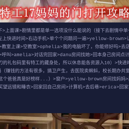
上面课>剧情里都是单一选项没什么能说的（接下去剧情中单
头>左上快进时间>右边手机>单个个问题问一遍>yellow-brow
>教室上课>空教室>ophelia>我的电脑坏了，你能修好吗>去店
>呼叫>amelia>对话完回家>danu房间找她>回本身己房间
的礼包码里有特工的藏身处，所以休息能各资源入10）>快进时间>
钱吗（赚钱的方法有很多，搞卫产生，去医院卖蝌蚪，校长期办共
爸爸真是好榜样...）>窗户>yellow-brown房间找妈妈
店买望远镜和睡衣>回家回自己房间>计算机>去后巷>erica>回家