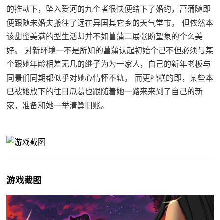
的推动下，坠入爱河的九个者很快便结下了婚约，菖蒲随即
便跟随未婚夫搬往了远在异国其它乡的天气堂市。 但依然本
该甜蜜美满的型生活却并不如菖蒲二展张盼望象的个么美
好。 对新环境一不是所知的菖蒲认起初始个己不但必须与某
个跟她年龄相差无几的继子为为一家人，自己的新年老板与
同景们同期都似乎对她心情怀不轨。 而更糟糕的即，某些本
已被她放下的往日瓜葛也跟随着她一路来来到了自己的新
家，准备和她一举清算旧账。
游戏截图