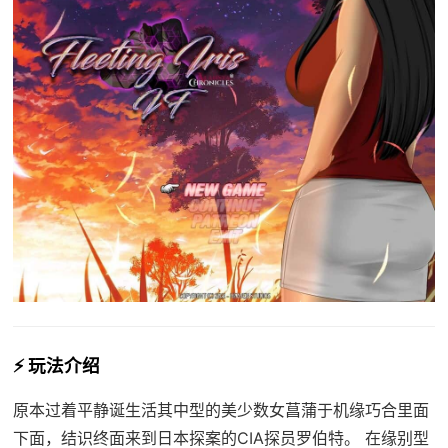
⚡ 玩法介绍
原本过着平静诞生活其中型的美少数女菖蒲于机缘巧合里面
下面，结识终面来到日本探案的CIA探员罗伯特。 在缘别型