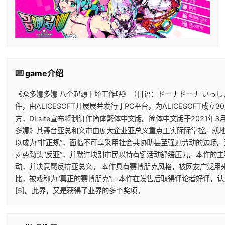
⌨️ game介绍
《众多娜多娜 八个起源干坏工作吧》（日语：ドーナドーナ いっ
件，由ALICESOFT开展展并发行于PC平台，为ALICESOFT成
方，DLsite宣布将制订作简体繁体中文版。简体中文版于2021年3月
多娜》其舞台亚总和义市由庞大企业亚总义重点工实际际掌控。就
以成为“非正规”，面临不可享采用社会共协助甚至强迫劳动的边场
对势劲头“反亚”，并默许块别市民以持有键活动舒缓压力。本作的主
动，并决意愿反抗亚总义。 本作具有赛博朋克风格，被网友广泛用来
比，被戏称为“真正的赛博朋克”。本作在发售后取得评论者好评，
[5]。此界，又是获得了业界的多个奖项。