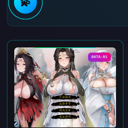
💫
DATA-01