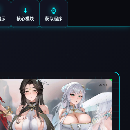
⬇️
⌚
展示
核心模块
获取程序