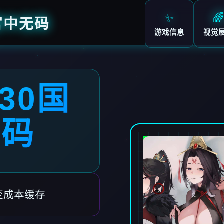
✨
🌈
官中无码
游戏信息
视觉
30国
无码
零变成本缓存