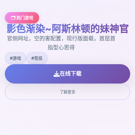
🗂️ 热门游戏
影色渐染~阿斯林顿的妹神官
官侧网址，空的害配置，现行版面载，首屈首
指型心思得
#游戏
#竞技
在线下载
了解更多