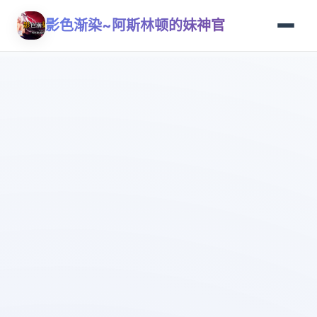
影色渐染~阿斯林顿的妹神官