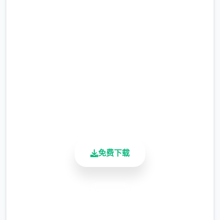
在线下载 米拉AIv1.5.2 AI版
完整版游戏，免费体验
2.3M+
总下载量
4.9/5
用户评分
900K+
活跃用户
免费下载
安全下载
高速安装